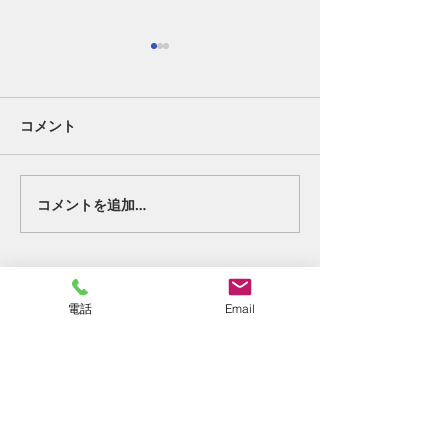
コメント
好転反応②。
終わりの始まり
コメントを追加…
電話
Email