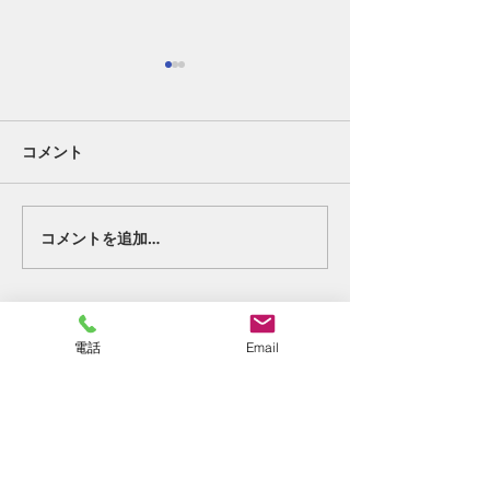
コメント
好転反応②。
終わりの始まり
コメントを追加…
電話
Email