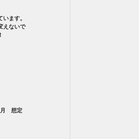
』
ています。
変えないで
！
円/月　想定
）