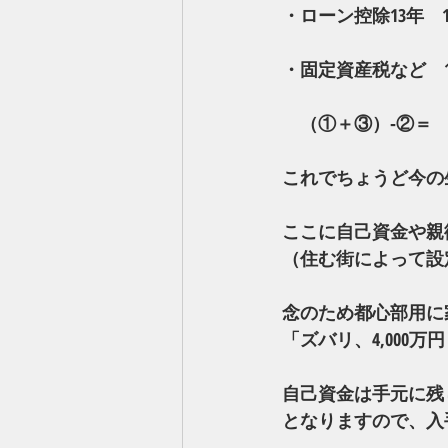
・ローン控除13年　1
・固定資産税など　12
　（①＋③）‐②＝　81
これでちょうど今の
ここに自己資金や親
（住む街によって設
念のため都心部用に家賃
「ズバリ、4,000
自己資金は手元に残
となりますので、入