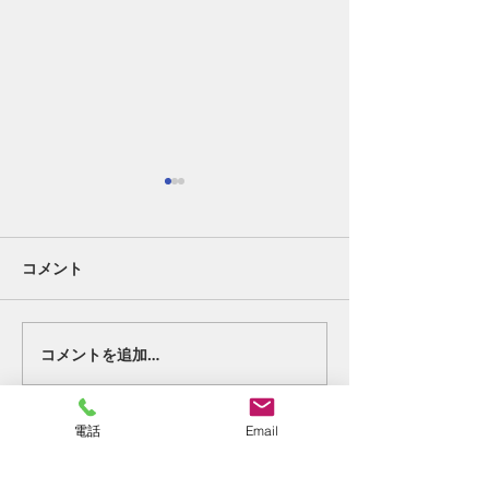
コメント
好転反応②。
終わりの始まり
コメントを追加…
電話
Email