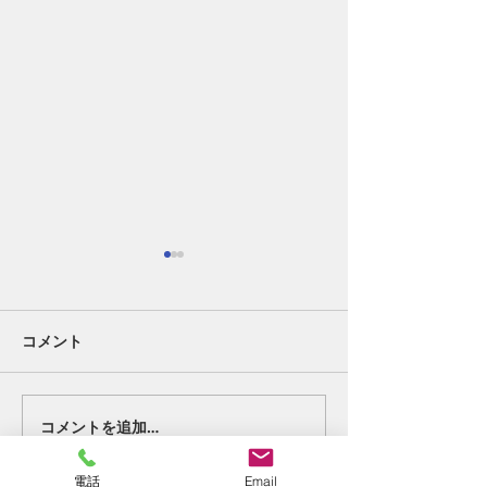
コメント
好転反応②。
終わりの始まり
コメントを追加…
電話
Email