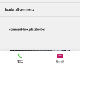
header.all-comments
好転反応②。
終わりの始まり
comment-box.placeholder
電話
Email