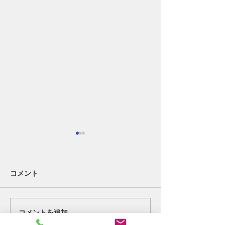
コメント
好転反応②。
終わりの始まり
コメントを追加…