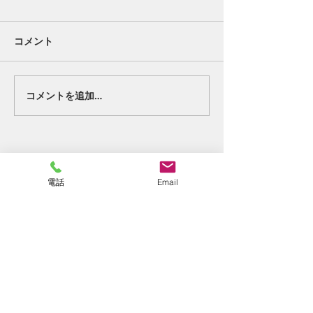
コメント
好転反応②。
終わりの始まり
コメントを追加…
電話
Email