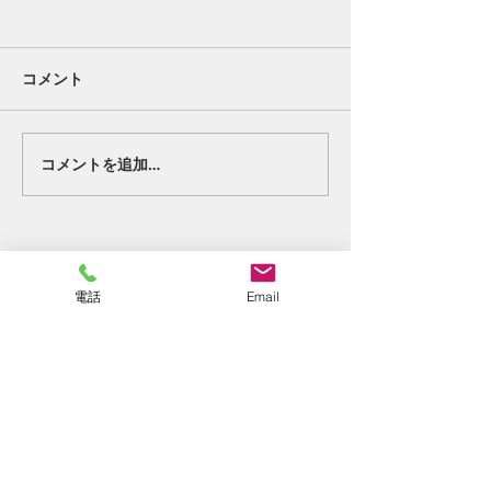
コメント
好転反応②。
終わりの始まり
コメントを追加…
電話
Email