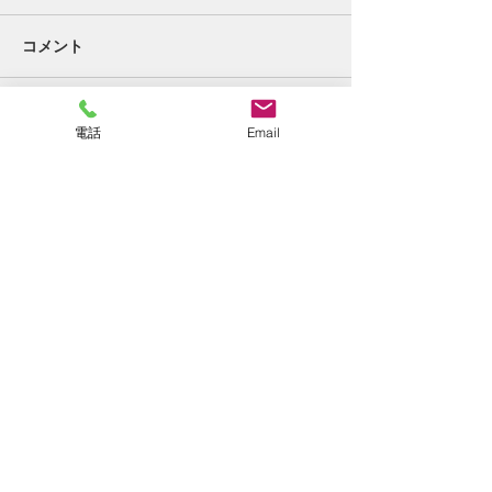
コメント
好転反応②。
終わりの始まり
コメントを追加…
電話
Email