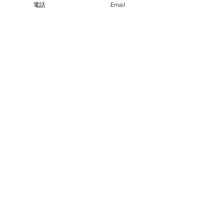
電話
Email
コメント
好転反応②。
終わりの始まり
コメントを追加…