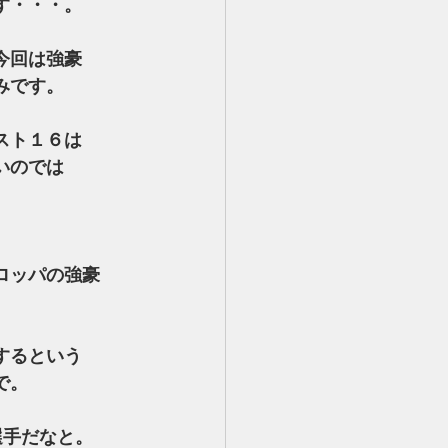
す・・・。
今回は強豪
みです。
スト１６は
いのでは
ロッパの強豪
するという
で。
選手だなと。